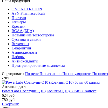
Наша продукция
ONE NUTRITION
ASN Pharmaceuticals
Протеин
Гейнеры
Креатин
BCAA (БЦА)
Повышение тестостерона
Суставы и связки
Витамины
L-карнитин
Аминокислоты
Наборы
Антиоксиданты
Предтренировочные комплексы
Сортировать:
По цене
По названию
По популярности
По новиз
-20%
Антиоксидант
PowerLabs Coenzyme Q10 (Коэнзим Q10) 50 мг 60 капсул
624 руб.
780 руб.
В корзину