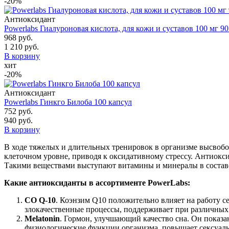
-20%
Антиоксидант
Powerlabs Гиалуроновая кислота, для кожи и суставов 100 мг 90
968 руб.
1 210 руб.
В корзину
хит
-20%
Антиоксидант
Powerlabs Гинкго Билоба 100 капсул
752 руб.
940 руб.
В корзину
В ходе тяжелых и длительных тренировок в организме высвоб
клеточном уровне, приводя к оксидативному стрессу. Антиокс
Такими веществами выступают витамины и минералы в составе
Какие антиоксиданты в ассортименте PowerLabs:
CO Q-10
. Коэнзим Q10 положительно влияет на работу 
злокачественные процессы, поддерживает при различных н
Melatonin
. Гормон, улучшающий качество сна. Он показа
физиологические функции организма, повышает сексуаль