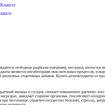
 капсул
ождаются свободные радикалы (например, кислород, азотистые 
иданты являются ингибиторами окислительных процессов, ускор
 различных спортивных добавок. Купить антиоксиданты от прои
сердечной мышцы и сосудов, снижает повышенное давление, вос
агрузках, замедляет старение организма, способствует похуден
н при бессоннице, сердечно-сосудистых болезнях, стрессах, деп
ную активность.