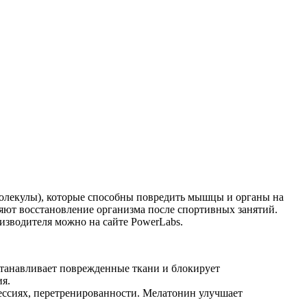
молекулы), которые способны повредить мышцы и органы на
яют восстановление организма после спортивных занятий.
зводителя можно на сайте PowerLabs.
станавливает поврежденные ткани и блокирует
ия.
рессиях, перетренированности. Мелатонин улучшает