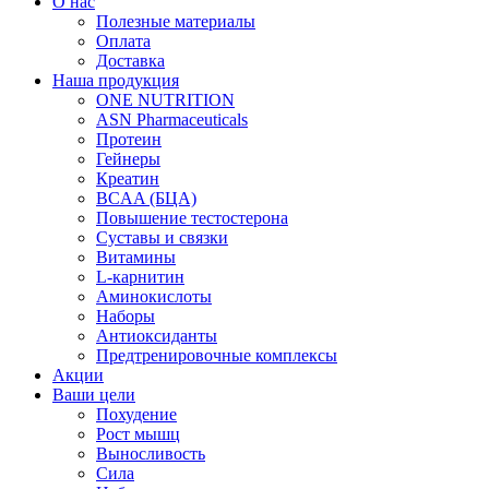
О нас
Полезные материалы
Оплата
Доставка
Наша продукция
ONE NUTRITION
ASN Pharmaceuticals
Протеин
Гейнеры
Креатин
BCAA (БЦА)
Повышение тестостерона
Суставы и связки
Витамины
L-карнитин
Аминокислоты
Наборы
Антиоксиданты
Предтренировочные комплексы
Акции
Ваши цели
Похудение
Рост мышц
Выносливость
Сила