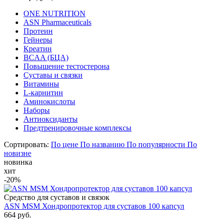
ONE NUTRITION
ASN Pharmaceuticals
Протеин
Гейнеры
Креатин
BCAA (БЦА)
Повышение тестостерона
Суставы и связки
Витамины
L-карнитин
Аминокислоты
Наборы
Антиоксиданты
Предтренировочные комплексы
Сортировать:
По цене
По названию
По популярности
По
новизне
новинка
хит
-20%
Средство для суставов и связок
ASN MSM Хондропротектор для суставов 100 капсул
664 руб.