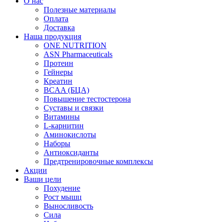
О нас
Полезные материалы
Оплата
Доставка
Наша продукция
ONE NUTRITION
ASN Pharmaceuticals
Протеин
Гейнеры
Креатин
BCAA (БЦА)
Повышение тестостерона
Суставы и связки
Витамины
L-карнитин
Аминокислоты
Наборы
Антиоксиданты
Предтренировочные комплексы
Акции
Ваши цели
Похудение
Рост мышц
Выносливость
Сила