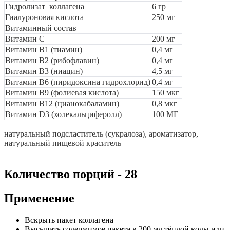
Гидролизат коллагена
6 гр
Гиалуроновая кислота
250 мг
Витаминный состав
Витамин C
200 мг
Витамин B1 (тиамин)
0,4 мг
Витамин B2 (рибофлавин)
0,4 мг
Витамин B3 (ниацин)
4,5 мг
Витамин B6 (пиридоксина гидрохлорид)
0,4 мг
Витамин B9 (фолиевая кислота)
150 мкг
Витамин B12 (цианокабаламин)
0,8 мкг
Витамин D3 (холекальциферолл)
100 ME
натуральный подсластитель (сукралоза), ароматизатор,
натуральный пищевой краситель
Количество порций - 28
Применение
Вскрыть пакет коллагена
Высыпать содержимое пакета в 200 мл тёплой воды или