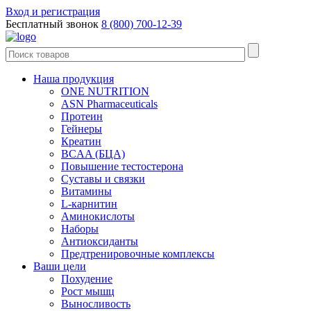
Вход и регистрация
Бесплатный звонок
8 (800) 700-12-39
Наша продукция
ONE NUTRITION
ASN Pharmaceuticals
Протеин
Гейнеры
Креатин
BCAA (БЦА)
Повышение тестостерона
Суставы и связки
Витамины
L-карнитин
Аминокислоты
Наборы
Антиоксиданты
Предтренировочные комплексы
Ваши цели
Похудение
Рост мышц
Выносливость