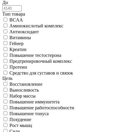
До
Тип товара
BCAA
Аминокислотый комплекс
Антиоксидант
Витамины
Гейнер
Креатин
Повышение тестостерона
Предтренировочный комплекс
Протеин
Средство для суставов и связок
Цель
Восстановление
Выносливость
Набор массы
Повышение иммунитета
Повышение работоспособности
Повышение тонуса
Похудение
Рост мышц
Сила