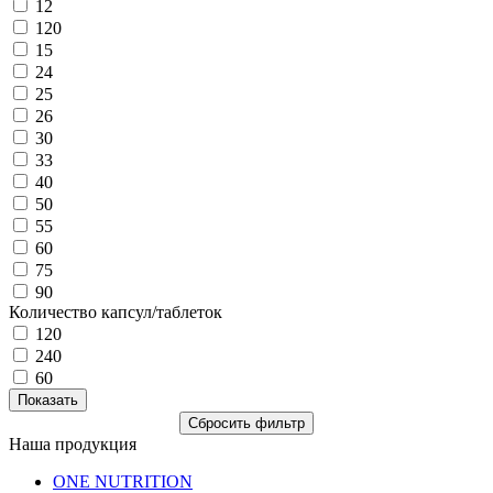
12
120
15
24
25
26
30
33
40
50
55
60
75
90
Количество капсул/таблеток
120
240
60
Наша продукция
ONE NUTRITION