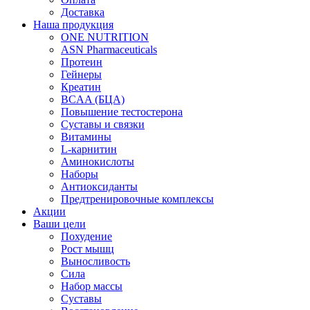
Доставка
Наша продукция
ONE NUTRITION
ASN Pharmaceuticals
Протеин
Гейнеры
Креатин
BCAA (БЦА)
Повышение тестостерона
Суставы и связки
Витамины
L-карнитин
Аминокислоты
Наборы
Антиоксиданты
Предтренировочные комплексы
Акции
Ваши цели
Похудение
Рост мышц
Выносливость
Сила
Набор массы
Суставы