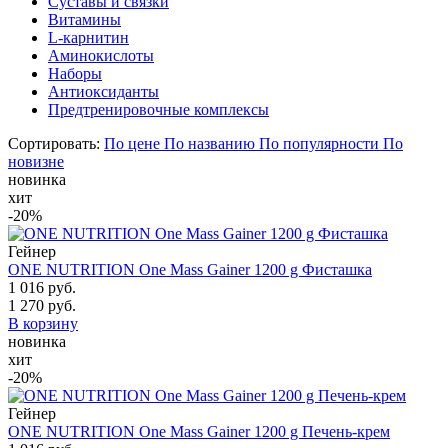
Суставы и связки
Витамины
L-карнитин
Аминокислоты
Наборы
Антиоксиданты
Предтренировочные комплексы
Сортировать:
По цене
По названию
По популярности
По
новизне
новинка
хит
-20%
Гейнер
ONE NUTRITION One Mass Gainer 1200 g Фисташка
1 016 руб.
1 270 руб.
В корзину
новинка
хит
-20%
Гейнер
ONE NUTRITION One Mass Gainer 1200 g Печень-крем