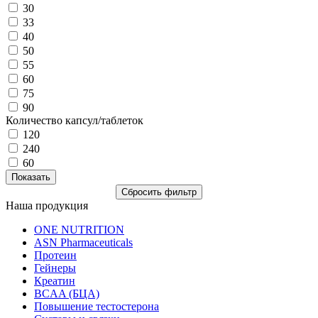
30
33
40
50
55
60
75
90
Количество капсул/таблеток
120
240
60
Наша продукция
ONE NUTRITION
ASN Pharmaceuticals
Протеин
Гейнеры
Креатин
BCAA (БЦА)
Повышение тестостерона