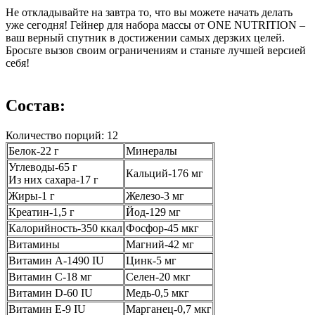
Не откладывайте на завтра то, что вы можете начать делать
уже сегодня! Гейнер для набора массы от ONE NUTRITION –
ваш верный спутник в достижении самых дерзких целей.
Бросьте вызов своим ограничениям и станьте лучшей версией
себя!
Состав:
Количество порций: 12
Белок-22 г
Минералы
Углеводы-65 г
Кальций-176 мг
Из них сахара-17 г
Жиры-1 г
Железо-3 мг
Креатин-1,5 г
Йод-129 мг
Калорийность-350 ккал
Фосфор-45 мкг
Витамины
Магний-42 мг
Витамин А-1490 IU
Цинк-5 мг
Витамин С-18 мг
Селен-20 мкг
Витамин D-60 IU
Медь-0,5 мкг
Витамин E-9 IU
Марганец-0,7 мкг