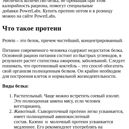
Увеличить количество белка, не превышая при этом
калорийность рациона, помогут специальные
добавки PowerLabs. Купить протеин оптом и в розницу
можно на сайте PowerLabs.
Что такое протеин
Protein – это белок, причем чистейший, концентрированный.
Питание современного человека содержит недостаток белка.
Основной рацион питания состоит из быстрых углеводов, в
результате растет статистика ожирения, заболеваний. Следует
понимать, что протеиновый коктейль – это способ обогатить
свой организм полноценным белком. Он крайне необходим
для построения клеток и нормальной жизнедеятельности.
Виды белка:
Растительный. Чаще можно встретить соевый изолят.
Это полноценная замена мясу, если человек
вегетарианец.
Животный. Сывороточный протеин легко усваивается,
имеет полноценный аминокислотный
состав. Казеин и молочный протеин усваивается
медленнее. Его рекомендуют употреблять на