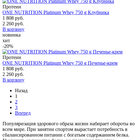
Протеин
ONE NUTRITION Platinum Whey 750 g Клубника
1 808 руб.
2 260 руб.
В корзину
новинка
хит
-20%
Протеин
ONE NUTRITION Platinum Whey 750 g Печенье-крем
1 808 руб.
2 260 руб.
В корзину
Назад
1
2
3
Вперед
Популяризация здорового образа жизни набирает обороты во
всем мире. При занятии спортом вырастает потребность в
сбалансированном питании с богатым содержанием белка.