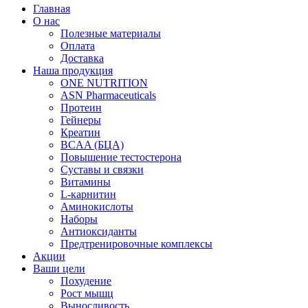
Главная
О нас
Полезные материалы
Оплата
Доставка
Наша продукция
ONE NUTRITION
ASN Pharmaceuticals
Протеин
Гейнеры
Креатин
BCAA (БЦА)
Повышение тестостерона
Суставы и связки
Витамины
L-карнитин
Аминокислоты
Наборы
Антиоксиданты
Предтренировочные комплексы
Акции
Ваши цели
Похудение
Рост мышц
Выносливость