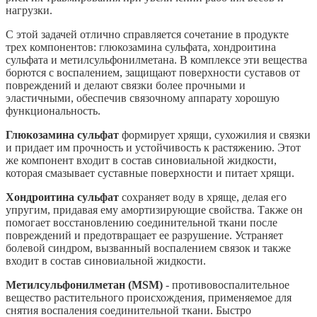
нагрузки.
С этой задачей отлично справляется сочетание в продукте
трех компонентов: глюкозамина сульфата, хондроитина
сульфата и метилсульфонилметана. В комплексе эти вещества
борются с воспалением, защищают поверхности суставов от
повреждений и делают связки более прочными и
эластичными, обеспечив связочному аппарату хорошую
функциональность.
Глюкозамина сульфат
формирует хрящи, сухожилия и связки
и придает им прочность и устойчивость к растяжению. Этот
же компонент входит в состав синовиальной жидкости,
которая смазывает суставные поверхности и питает хрящи.
Хондроитина сульфат
сохраняет воду в хряще, делая его
упругим, придавая ему амортизирующие свойства. Также он
помогает восстановлению соединительной ткани после
повреждений и предотвращает ее разрушение. Устраняет
болевой синдром, вызванный воспалением связок и также
входит в состав синовиальной жидкости.
Метилсульфонилметан (MSM)
- противовоспалительное
вещество растительного происхождения, применяемое для
снятия воспаления соединительной ткани. Быстро