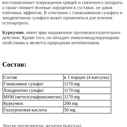
восстанавливает повреждения хрящей и связочного аппарата,
а также снимает болевые ощущения в суставах. не давая
побочных эффектов. В сочетании с глюкозамином сульфата и
хондроитином сульфата может применяться для лечения
остеоартрита.
Куркумин
- имеет ярко выраженное противовоспалительное
действие. Кроме того, он обладает иммуномодулирующими
свойствами и является природным антибиотиком.
Состав:
Состав
в 1 порции (4 капсулы)
Глюкозамин сульфат
1170 mg
Хондроитин сульфат
1170 mg
MSM (метилсульфонилметан)
1170 mg
Куркумин
200 mg
Гиалуроновая кислота
50 mg
Другие ингредиенты: желатин (капсула).