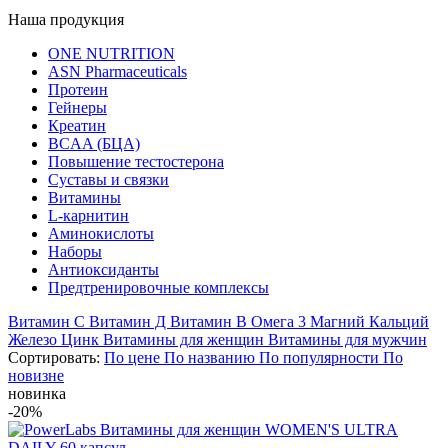
Наша продукция
ONE NUTRITION
ASN Pharmaceuticals
Протеин
Гейнеры
Креатин
BCAA (БЦА)
Повышение тестостерона
Суставы и связки
Витамины
L-карнитин
Аминокислоты
Наборы
Антиоксиданты
Предтренировочные комплексы
Витамин C
Витамин Д
Витамин B
Омега 3
Магний
Кальций
Железо
Цинк
Витамины для женщин
Витамины для мужчин
Сортировать:
По цене
По названию
По популярности
По
новизне
новинка
-20%