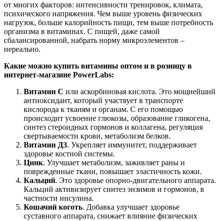
от многих факторов: интенсивности тренировок, климата,
психического напряжения. Чем выше уровень физических
нагрузок, больше калорийность пищи, тем выше потребность
организма в витаминах. С пищей, даже самой
сбалансированной, набрать норму микроэлементов –
нереально.
Какие можно купить витамины оптом и в розницу в
интернет-магазине PowerLabs:
Витамин С
или аскорбиновая кислота. Это мощнейший
антиоксидант, который участвует в транспорте
кислорода к тканям и органам. С его помощью
происходит усвоение глюкозы, образование гликогена,
синтез стероидных гормонов и коллагена, регуляция
свертываемости крови, метаболизм белков.
Витамин Д3
. Укрепляет иммунитет, поддерживает
здоровье костной системы.
Цинк
. Улучшает метаболизм, заживляет раны и
поврежденные ткани, повышает эластичность кожи.
Кальций
. Это здоровье опорно-двигательного аппарата.
Кальций активизирует синтез энзимов и гормонов, в
частности инсулина.
Кошачий коготь
. Добавка улучшает здоровье
суставного аппарата, снижает влияние физических