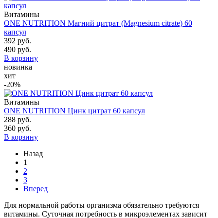
Витамины
ONE NUTRITION Магний цитрат (Magnesium citrate) 60
капсул
392 руб.
490 руб.
В корзину
новинка
хит
-20%
Витамины
ONE NUTRITION Цинк цитрат 60 капсул
288 руб.
360 руб.
В корзину
Назад
1
2
3
Вперед
Для нормальной работы организма обязательно требуются
витамины. Суточная потребность в микроэлементах зависит