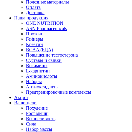
Полезные материалы
Оплата
Доставка
Наша продукция
ONE NUTRITION
ASN Pharmaceuticals
Протеин
Гейнеры
Креатин
BCAA (БЦА)
Повышение тестостерона
Суставы и связки
Витамины
L-карнитин
Аминокислоты
Наборы
Антиоксиданты
Предтренировочные комплексы
Акции
Ваши цели
Похудение
Рост мышц
Выносливость
Сила
Набор массы