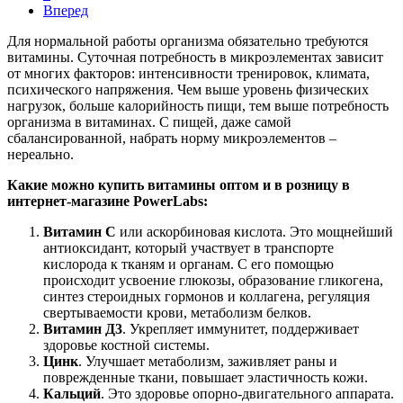
Вперед
Для нормальной работы организма обязательно требуются
витамины. Суточная потребность в микроэлементах зависит
от многих факторов: интенсивности тренировок, климата,
психического напряжения. Чем выше уровень физических
нагрузок, больше калорийность пищи, тем выше потребность
организма в витаминах. С пищей, даже самой
сбалансированной, набрать норму микроэлементов –
нереально.
Какие можно купить витамины оптом и в розницу в
интернет-магазине PowerLabs:
Витамин С
или аскорбиновая кислота. Это мощнейший
антиоксидант, который участвует в транспорте
кислорода к тканям и органам. С его помощью
происходит усвоение глюкозы, образование гликогена,
синтез стероидных гормонов и коллагена, регуляция
свертываемости крови, метаболизм белков.
Витамин Д3
. Укрепляет иммунитет, поддерживает
здоровье костной системы.
Цинк
. Улучшает метаболизм, заживляет раны и
поврежденные ткани, повышает эластичность кожи.
Кальций
. Это здоровье опорно-двигательного аппарата.