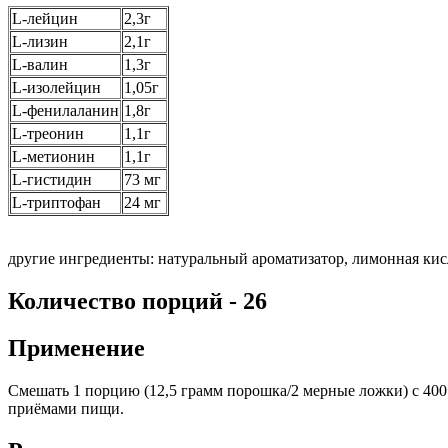
L-лейцин
2,3г
L-лизин
2,1г
L-валин
1,3г
L-изолейцин
1,05г
L-фенилаланин
1,8г
L-треонин
1,1г
L-метионин
1,1г
L-гистидин
73 мг
L-триптофан
24 мг
другие ингредиенты: натуральный ароматизатор, лимонная кисл
Количество порций - 26
Применение
Смешать 1 порцию (12,5 грамм порошка/2 мерные ложки) с 40
приёмами пищи.