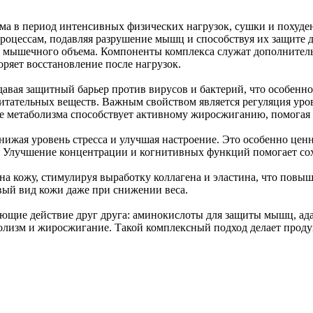
ма в период интенсивных физических нагрузок, сушки и похуде
оцессам, подавляя разрушение мышц и способствуя их защите д
тери мышечного объема. Компоненты комплекса служат дополните
оряет восстановление после нагрузок.
вая защитный барьер против вирусов и бактерий, что особенно
тательных веществ. Важным свойством является регуляция уровн
ние метаболизма способствует активному жиросжиганию, помогая
нижая уровень стресса и улучшая настроение. Это особенно цен
 Улучшение концентрации и когнитивных функций помогает сох
 кожу, стимулируя выработку коллагена и эластина, что повыша
вый вид кожи даже при снижении веса.
ющие действие друг друга: аминокислоты для защиты мышц, ада
лизм и жиросжигание. Такой комплексный подход делает продукт