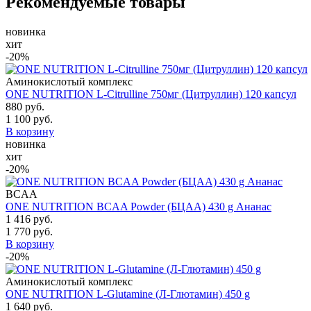
Рекомендуемые товары
новинка
хит
-20%
Аминокислотый комплекс
ONE NUTRITION L-Citrulline 750мг (Цитруллин) 120 капсул
880 руб.
1 100 руб.
В корзину
новинка
хит
-20%
BCAA
ONE NUTRITION BCAA Powder (БЦАА) 430 g Ананас
1 416 руб.
1 770 руб.
В корзину
-20%
Аминокислотый комплекс
ONE NUTRITION L-Glutamine (Л-Глютамин) 450 g
1 640 руб.