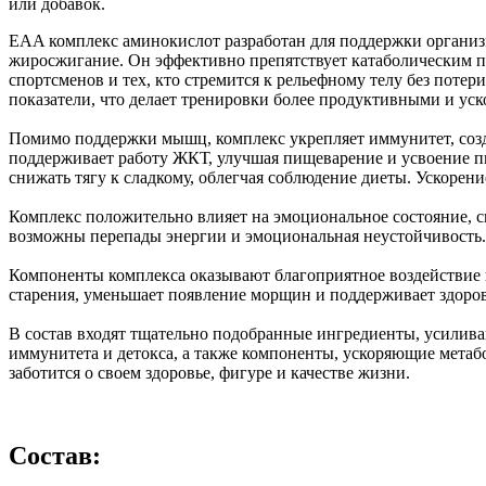
или добавок.
EAA комплекс аминокислот разработан для поддержки организ
жиросжигание. Он эффективно препятствует катаболическим пр
спортсменов и тех, кто стремится к рельефному телу без по
показатели, что делает тренировки более продуктивными и уск
Помимо поддержки мышц, комплекс укрепляет иммунитет, созда
поддерживает работу ЖКТ, улучшая пищеварение и усвоение пи
снижать тягу к сладкому, облегчая соблюдение диеты. Ускоре
Комплекс положительно влияет на эмоциональное состояние, с
возможны перепады энергии и эмоциональная неустойчивость.
Компоненты комплекса оказывают благоприятное воздействие на
старения, уменьшает появление морщин и поддерживает здоро
В состав входят тщательно подобранные ингредиенты, усилива
иммунитета и детокса, а также компоненты, ускоряющие метабо
заботится о своем здоровье, фигуре и качестве жизни.
Состав: