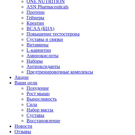
ONE NUTRITION
ASN Pharmaceuticals
Протеин
Гейнеры
Креатин
BCAA (БЦА)
Повышение тестостерона
Суставы и связки
Витамины
L-карнитин
Аминокислоты
Наборы
Антиоксиданты
Предтренировочные комплексы
Акции
Ваши цели
Похудение
Рост мышц
Выносливость
Сила
Набор массы
Суставы
Восстановление
Новости
Отзывы