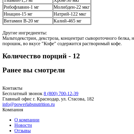
Тиамин-1,5 мг
Хром-36 мкг
Рибофлавин-1 мг
Молибден-22 мкг
Ниацин-15 мг
Натрий-122 мкг
Витамин B-20 мг
Калий-465 мг
Другие ингредиенты:
Мальтодекстрин, декстроза, концентрат сывороточного белка, 
порошок, во вкусе "Кофе" содержится растворимый кофе.
Количество порций - 12
Ранее вы смотрели
Контакты
Бесплатный звонок
8 (800) 700-12-39
Главный офис
г. Краснодар, ул. Стасова, 182
info@powerlabsnutrition.ru
Компания
О компании
Новости
Отзывы