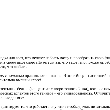
одка для всех, кто мечтает набрать массу и преобразить свою фи
м в своем виде спорта.Знаете ли вы, что ваше тело похоже на р
 то, что любите.
же, с помощью правильного питания! Этот гейнер – настоящий 
твительно высший класс!
сочетание белков (концентрат сывороточного белка), которое п
ресных аспектов этого гейнера – его универсальность. Отличите
тание для всех.
гарантирует то, что работает получение необходимых питательн