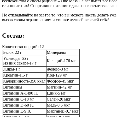
беспокойства о своем рационе – One Mass Gainer имеет все не
или после них! Спортивное питание идеально сочетается с ва
Не откладывайте на завтра то, что вы можете начать делать у
вызов своим ограничениям и станьте лучшей версией себя!
Состав:
Количество порций: 12
Белок-22 г
Минералы
Углеводы-65 г
Кальций-176 мг
Из них сахара-17 г
Жиры-1 г
Железо-3 мг
Креатин-1,5 г
Йод-129 мг
Калорийность-350 ккал
Фосфор-45 мкг
Витамины
Магний-42 мг
Витамин А-1490 IU
Цинк-5 мг
Витамин С-18 мг
Селен-20 мкг
Витамин D-60 IU
Медь-0,5 мкг
Витамин E-9 IU
Марганец-0,7 мкг