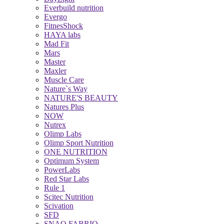
Everbuild nutrition
Evergo
FitnesShock
HAYA labs
Mad Fit
Mars
Master
Maxler
Muscle Care
Nature`s Way
NATURE'S BEAUTY
Natures Plus
NOW
Nutrex
Olimp Labs
Olimp Sport Nutrition
ONE NUTRITION
Optimum System
PowerLabs
Red Star Labs
Rule 1
Scitec Nutrition
Scivation
SFD
SNAQ FABRIQ