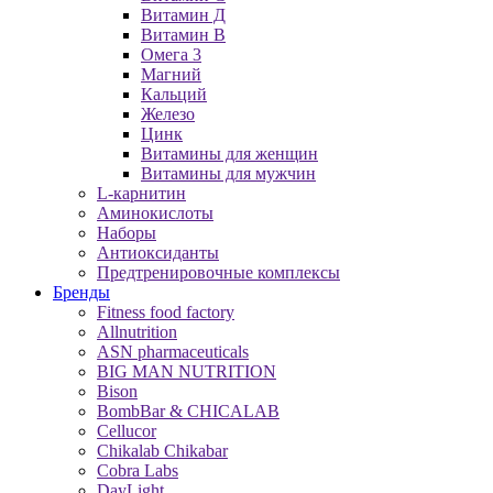
Витамин Д
Витамин B
Омега 3
Магний
Кальций
Железо
Цинк
Витамины для женщин
Витамины для мужчин
L-карнитин
Аминокислоты
Наборы
Антиоксиданты
Предтренировочные комплексы
Бренды
Fitness food factory
Allnutrition
ASN pharmaceuticals
BIG MAN NUTRITION
Bison
BombBar & CHICALAB
Cellucor
Chikalab Chikabar
Cobra Labs
DayLight