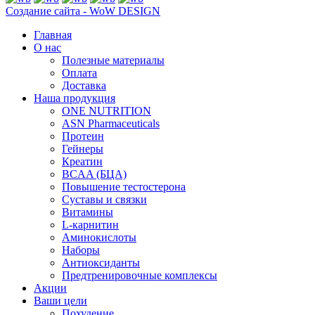
Создание сайта - WoW DESIGN
Главная
О нас
Полезные материалы
Оплата
Доставка
Наша продукция
ONE NUTRITION
ASN Pharmaceuticals
Протеин
Гейнеры
Креатин
BCAA (БЦА)
Повышение тестостерона
Суставы и связки
Витамины
L-карнитин
Аминокислоты
Наборы
Антиоксиданты
Предтренировочные комплексы
Акции
Ваши цели
Похудение