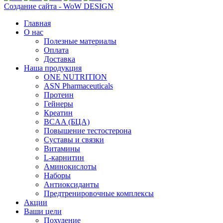
Создание сайта - WoW DESIGN
Главная
О нас
Полезные материалы
Оплата
Доставка
Наша продукция
ONE NUTRITION
ASN Pharmaceuticals
Протеин
Гейнеры
Креатин
BCAA (БЦА)
Повышение тестостерона
Суставы и связки
Витамины
L-карнитин
Аминокислоты
Наборы
Антиоксиданты
Предтренировочные комплексы
Акции
Ваши цели
Похудение