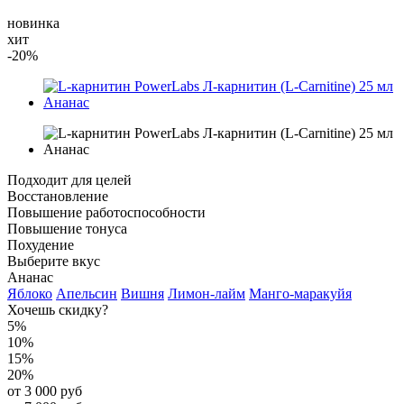
новинка
хит
-20%
Подходит для целей
Восстановление
Повышение работоспособности
Повышение тонуса
Похудение
Выберите вкус
Ананас
Яблоко
Апельсин
Вишня
Лимон-лайм
Манго-маракуйя
Хочешь скидку?
5%
10%
15%
20%
от 3 000 руб