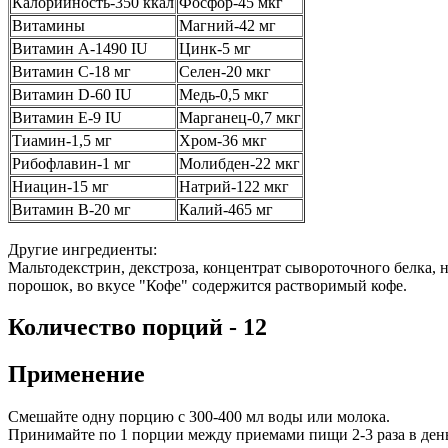
Калорийность-350 ккал
Фосфор-45 мкг
Витамины
Магний-42 мг
Витамин А-1490 IU
Цинк-5 мг
Витамин С-18 мг
Селен-20 мкг
Витамин D-60 IU
Медь-0,5 мкг
Витамин E-9 IU
Марганец-0,7 мкг
Тиамин-1,5 мг
Хром-36 мкг
Рибофлавин-1 мг
Молибден-22 мкг
Ниацин-15 мг
Натрий-122 мкг
Витамин B-20 мг
Калий-465 мг
Другие ингредиенты:
Мальтодекстрин, декстроза, концентрат сывороточного белка, 
порошок, во вкусе "Кофе" содержится растворимый кофе.
Количество порций - 12
Применение
Смешайте одну порцию с 300-400 мл воды или молока.
Принимайте по 1 порции между приемами пищи 2-3 раза в день