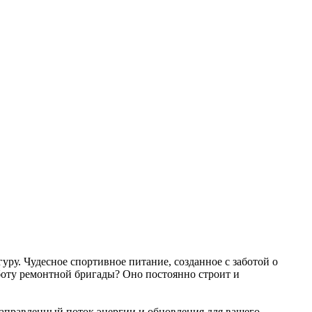
гуру. Чудесное спортивное питание, созданное с заботой о
аботу ремонтной бригады? Оно постоянно строит и
направленный поток энергии и обновления для вашего