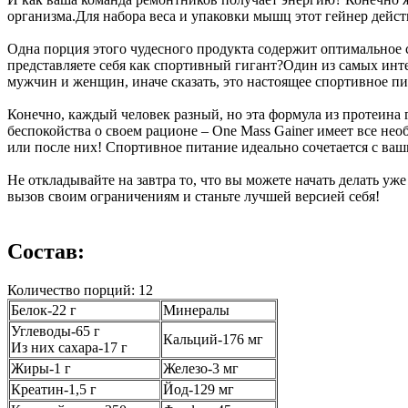
организма.Для набора веса и упаковки мышц этот гейнер дейс
Одна порция этого чудесного продукта содержит оптимальное 
представляете себя как спортивный гигант?Один из самых инте
мужчин и женщин, иначе сказать, это настоящее спортивное пи
Конечно, каждый человек разный, но эта формула из протеина 
беспокойства о своем рационе – One Mass Gainer имеет все не
или после них! Спортивное питание идеально сочетается с ва
Не откладывайте на завтра то, что вы можете начать делать у
вызов своим ограничениям и станьте лучшей версией себя!
Состав:
Количество порций: 12
Белок-22 г
Минералы
Углеводы-65 г
Кальций-176 мг
Из них сахара-17 г
Жиры-1 г
Железо-3 мг
Креатин-1,5 г
Йод-129 мг