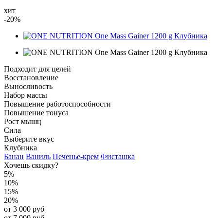
хит
-20%
Подходит для целей
Восстановление
Выносливость
Набор массы
Повышение работоспособности
Повышение тонуса
Рост мышц
Сила
Выберите вкус
Клубника
Банан
Ваниль
Печенье-крем
Фисташка
Хочешь скидку?
5%
10%
15%
20%
от 3 000 руб
от 7 000 руб