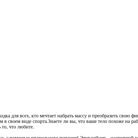
одка для всех, кто мечтает набрать массу и преобразить свою фи
м в своем виде спорта.Знаете ли вы, что ваше тело похоже на р
 то, что любите.
же, с помощью правильного питания! Этот гейнер – настоящий 