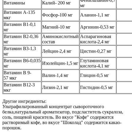
Фенилаланин-0,7
Витамины
Калий- 200 мг
мг
Витамин А-135
Фосфор-100 мг
Аланин-1,1 мг
мкг
Витамин B1-0,1
Магний-10 мг
Аргинин-0,53 мг
мг
Витамин В2-0,36
Аминокислотный
Аспарагиновая
мг
состав
кислота-2,4 мг
Витамин В3-1,3
Лейцин-2,4 мг
Цистин-0,27 мг
мг
Витамин B6-0,035
Глутаминовая
Изолейцин-1,5 мг
мг
кислота-4,1 мг
Витамин B 9-
Валин-1,4 мг
Глицин-0,5 мг
57 мкг
Витамин В12-3
Лизин-2,1 мг
Гистидин-0,5 мг
мкг
Другие ингредиенты:
Ультрафильтрованный концентрат сывороточного
белка,натуральный ароматизатор, подсластитель сукралоза,
соль, пищевой краситель. Во вкусе "Кофе" содержится
растворимый кофе, во вкусе "Шоколад" содержится какао-
порошок.