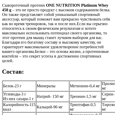
Сывороточный протеин
ONE NUTRITION Platinum Whey
450 g
– это не просто продукт с высоким содержанием белка.
Он также представляет собой уникальный спортивный
аксессуар, который поможет вам прекрасно чувствовать себя
как во время тренировок, так и после них.Если вы серьезно
относитесь к своим физическим результатам и хотите
максимально использовать потенциал своего организма, то
этот протеин для мышц станет лучшим выбором для вас.
Благодаря его богатому составу и высокому качеству, он
гарантирует максимальное удовлетворение потребностей
вашего организма.Белки – это основа жизни, а протеиновые
коктейли – это секрет успеха в достижении спортивных
целей.
Состав:
Пролин
Белок-23 г
Минералы
Метионин-0,4 мг
мг
Углеводы-3 г
Серин-
Натрий- 150 мг
Треонин-1,5 мг
Из них сахара-1 г
мг
Калорийность-115
Триптофан-0,5
Тирози
Кальций-96 мг
ккал
мг
мг