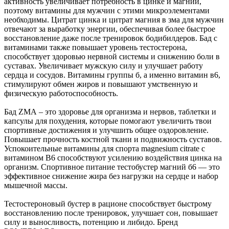
активность увеличивает потребность в цинке и магнии,
поэтому витамины для мужчин с этими микроэлементами
необходимы. Цитрат цинка и цитрат магния в зма для мужчин
отвечают за выработку энергии, обеспечивая более быстрое
восстановление даже после тренировок бодибилдеров. Бад с
витаминами также повышает уровень тестостерона,
способствует здоровью нервной системы и снижению боли в
суставах. Увеличивает мужскую силу и улучшает работу
сердца и сосудов. Витамины группы б, а именно витамин в6,
стимулируют обмен жиров и повышают умственную и
физическую работоспособность.
Бад ZMA – это здоровье для организма и нервов, таблетки и
капсулы для похудения, которые помогают увеличить твои
спортивные достижения и улучшить общее оздоровление.
Повышает прочность костной ткани и подвижность суставов.
Успокоительные витамины для спорта magnesium citrate с
витамином В6 способствуют усилению воздействия цинка на
организм. Спортивное питание тестобустер магний б6 — это
эффективное снижение жира без нагрузки на сердце и набор
мышечной массы.
Тестостероновый бустер в рационе способствует быстрому
восстановлению после тренировок, улучшает сон, повышает
силу и выносливость, потенцию и либидо. Бренд