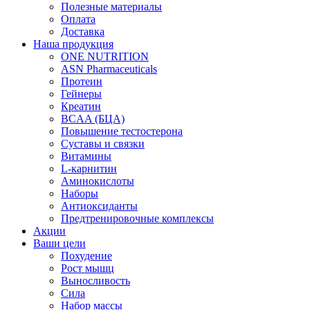
Полезные материалы
Оплата
Доставка
Наша продукция
ONE NUTRITION
ASN Pharmaceuticals
Протеин
Гейнеры
Креатин
BCAA (БЦА)
Повышение тестостерона
Суставы и связки
Витамины
L-карнитин
Аминокислоты
Наборы
Антиоксиданты
Предтренировочные комплексы
Акции
Ваши цели
Похудение
Рост мышц
Выносливость
Сила
Набор массы