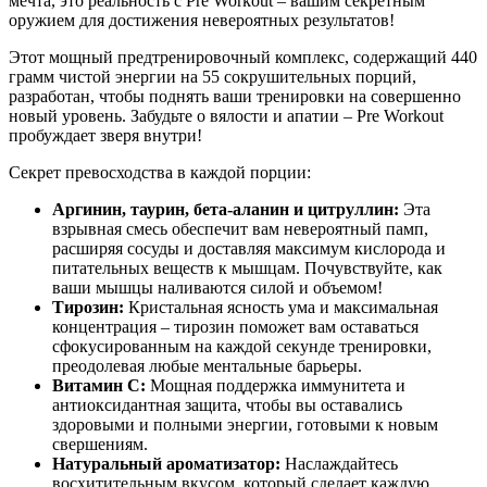
мечта, это реальность с Pre Workout – вашим секретным
оружием для достижения невероятных результатов!
Этот мощный предтренировочный комплекс, содержащий 440
грамм чистой энергии на 55 сокрушительных порций,
разработан, чтобы поднять ваши тренировки на совершенно
новый уровень. Забудьте о вялости и апатии – Pre Workout
пробуждает зверя внутри!
Секрет превосходства в каждой порции:
Аргинин, таурин, бета-аланин и цитруллин:
Эта
взрывная смесь обеспечит вам невероятный памп,
расширяя сосуды и доставляя максимум кислорода и
питательных веществ к мышцам. Почувствуйте, как
ваши мышцы наливаются силой и объемом!
Тирозин:
Кристальная ясность ума и максимальная
концентрация – тирозин поможет вам оставаться
сфокусированным на каждой секунде тренировки,
преодолевая любые ментальные барьеры.
Витамин C:
Мощная поддержка иммунитета и
антиоксидантная защита, чтобы вы оставались
здоровыми и полными энергии, готовыми к новым
свершениям.
Натуральный ароматизатор:
Наслаждайтесь
восхитительным вкусом, который сделает каждую