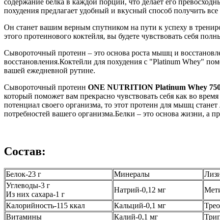
содержание белка в каждой порции, что делает его превосходн
похудения предлагает удобный и вкусный способ получить вс
Он станет вашим верным спутником на пути к успеху в трени
этого протеинового коктейля, вы будете чувствовать себя по
Сывороточный протеин – это основа роста мышц и восстановле
восстановления.Коктейли для похудения с "Platinum Whey" по
вашей ежедневной рутине.
Сывороточный протеин
ONE NUTRITION Platinum Whey 750
который поможет вам прекрасно чувствовать себя как во время
потенциал своего организма, то этот протеин для мышц станет
потребностей вашего организма.Белки – это основа жизни, а п
Состав:
Белок-23 г
Минералы
Лизи
Углеводы-3 г
Натрий-0,12 мг
Мети
Из них сахара-1 г
Калорийность-115 ккал
Кальций-0,1 мг
Трео
Витамины
Калий-0,1 мг
Трип