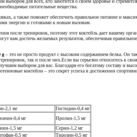
ым выбором для всех, кто заботится о своем здоровье и стремит
е необходимые питательные вещества.
ровках, а также поможет обеспечить правильное питание и мак
лными энергии и готовыми к новым вызовам.
ния после тренировок, поэтому этот коктейль дает вашему орга
могут вам достичь желаемых результатов, обеспечивая правиль
 g
– это не просто продукт с высоким содержанием белка. Он та
 тренировок, так и после них.Если вы серьезно относитесь к св
 лучшим выбором для вас. Благодаря его богатому составу и выс
ротеиновые коктейли – это секрет успеха в достижении спортивн
н-2,1 мг
Гистидин-0,4 мг
онин-0,4 мг
Пролин-1,5 мг
нин-1,5 мг
Серин-1,2 мг
тофан-0,5 мг
Тирозин-0,5 мг