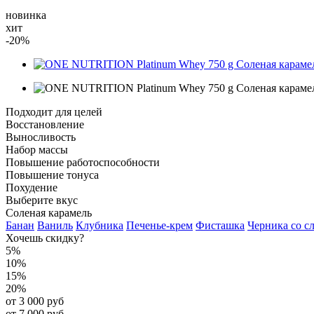
новинка
хит
-20%
Подходит для целей
Восстановление
Выносливость
Набор массы
Повышение работоспособности
Повышение тонуса
Похудение
Выберите вкус
Соленая карамель
Банан
Ваниль
Клубника
Печенье-крем
Фисташка
Черника со с
Хочешь скидку?
5%
10%
15%
20%
от 3 000 руб
от 7 000 руб