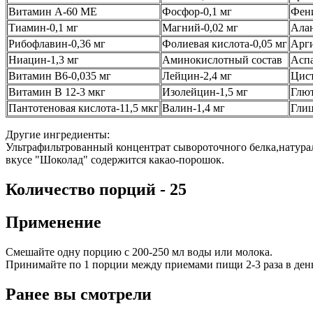
Витамин А-60 ME
Фосфор-0,1 мг
Фени
Тиамин-0,1 мг
Магний-0,02 мг
Алан
Рибофлавин-0,36 мг
Фолиевая кислота-0,05 мг
Арги
Ниацин-1,3 мг
Аминокислотный состав
Аспа
Витамин B6-0,035 мг
Лейцин-2,4 мг
Цист
Витамин B 12-3 мкг
Изолейцин-1,5 мг
Глют
Пантотеновая кислота-11,5 мкг
Валин-1,4 мг
Глиц
Другие ингредиенты:
Ультрафильтрованный концентрат сывороточного белка,натураль
вкусе "Шоколад" содержится какао-порошок.
Количество порций - 25
Применение
Смешайте одну порцию с 200-250 мл воды или молока.
Принимайте по 1 порции между приемами пищи 2-3 раза в день
Ранее вы смотрели