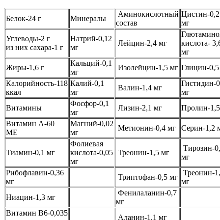
Аминокислотный
Цистин-0,2
Белок-24 г
Минералы
состав
мг
Глютамино
Углеводы-2 г
Натрий-0,12
Лейцин-2,4 мг
кислота- 3,
из них сахара-1 г
мг
мг
Кальций-0,1
Жиры-1,6 г
Изолейцин-1,5 мг
Глицин-0,5
мг
Калорийность-118
Калий-0,1
Гистидин-0
Валин-1,4 мг
ккал
мг
мг
Фосфор-0,1
Витамины
Лизин-2,1 мг
Пролин-1,5
мг
Витамин А-60
Магний-0,02
Метионин-0,4 мг
Серин-1,2 
ME
мг
Фолиевая
Тирозин-0
Тиамин-0,1 мг
кислота-0,05
Треонин-1,5 мг
мг
мг
Рибофлавин-0,36
Треонин-1
Триптофан-0,5 мг
мг
мг
Фенилаланин-0,7
Ниацин-1,3 мг
мг
Витамин B6-0,035
Аланин-1,1 мг