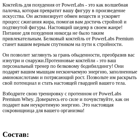
Коктейль для похудения от PowerLabs - это как волшебная
палочка, которая превратит вашу фигуру в произведение
искусства. Он активизирует обмен веществ и ускоряет
процесс сжигания жира, помогая вам достичь стройной и
подтянутой фигуры. Настоящий шедевр в своем жанре!
Питание для похудения никогда не было таким
привлекательным. Белковый коктейль от PowerLabs Premium
станет вашим верным спутником на пути к стройности.
Он позволит заглянуть за грань обыденности, преобразив вас
изнутри и снаружи.Протеиновые коктейли - это ваш
персональный тренер по белковому бодибилдингу! Они
подарят вашим мышцам нескончаемую энергию, заполненные
аминокислотами и потрясающий рост. Позвольте им раскрыть
свой потенциал и стать настоящей гвардией вашего тела.
Взбодрите свою тренировку с протеином от PowerLabs
Premium Whey. Доверьтесь его силе и почувствуйте, как он
подарит вам неукротимую энергию. Это настоящая
сокровищница для вашего организма!
Состав: