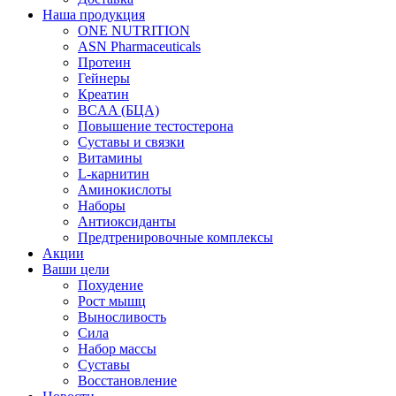
Наша продукция
ONE NUTRITION
ASN Pharmaceuticals
Протеин
Гейнеры
Креатин
BCAA (БЦА)
Повышение тестостерона
Суставы и связки
Витамины
L-карнитин
Аминокислоты
Наборы
Антиоксиданты
Предтренировочные комплексы
Акции
Ваши цели
Похудение
Рост мышц
Выносливость
Сила
Набор массы
Суставы
Восстановление