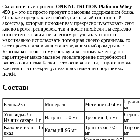
Сывороточный протеин
ONE NUTRITION Platinum Whey
450 g
– это не просто продукт с высоким содержанием белка.
Он также представляет собой уникальный спортивный
аксессуар, который поможет вам прекрасно чувствовать себя
как во время тренировок, так и после них.Если вы серьезно
относитесь к своим физическим результатам и хотите
максимально использовать потенциал своего организма, то
этот протеин для мышц станет лучшим выбором для вас.
Благодаря его богатому составу и высокому качеству, он
гарантирует максимальное удовлетворение потребностей
вашего организма.Белки – это основа жизни, а протеиновые
коктейли – это секрет успеха в достижении спортивных
целей.
Состав:
Пролин
Белок-23 г
Минералы
Метионин-0,4 мг
мг
Углеводы-3 г
Серин-
Натрий- 150 мг
Треонин-1,5 мг
Из них сахара-1 г
мг
Калорийность-115
Триптофан-0,5
Тирози
Кальций-96 мг
ккал
мг
мг