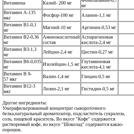
Фенилаланин-0,7
Витамины
Калий- 200 мг
мг
Витамин А-135
Фосфор-100 мг
Аланин-1,1 мг
мкг
Витамин B1-0,1
Магний-10 мг
Аргинин-0,53 мг
мг
Витамин В2-0,36
Аминокислотный
Аспарагиновая
мг
состав
кислота-2,4 мг
Витамин В3-1,3
Лейцин-2,4 мг
Цистин-0,27 мг
мг
Витамин B6-0,035
Глутаминовая
Изолейцин-1,5 мг
мг
кислота-4,1 мг
Витамин B 9-
Валин-1,4 мг
Глицин-0,5 мг
57 мкг
Витамин В12-3
Лизин-2,1 мг
Гистидин-0,5 мг
мкг
Другие ингредиенты:
Ультрафильтрованный концентрат сывороточного
белка,натуральный ароматизатор, подсластитель сукралоза,
соль, пищевой краситель. Во вкусе "Кофе" содержится
растворимый кофе, во вкусе "Шоколад" содержится какао-
порошок.