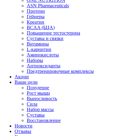
ONE NUTRITION
ASN Pharmaceuticals
Протеин
Гейнеры
Креатин
BCAA (БЦА)
Повышение тестостерона
Суставы и связки
Витамины
L-карнитин
Аминокислоты
Наборы
Антиоксиданты
Предтренировочные комплексы
Акции
Ваши цели
Похудение
Рост мышц
Выносливость
Сила
Набор массы
Суставы
Восстановление
Новости
Отзывы