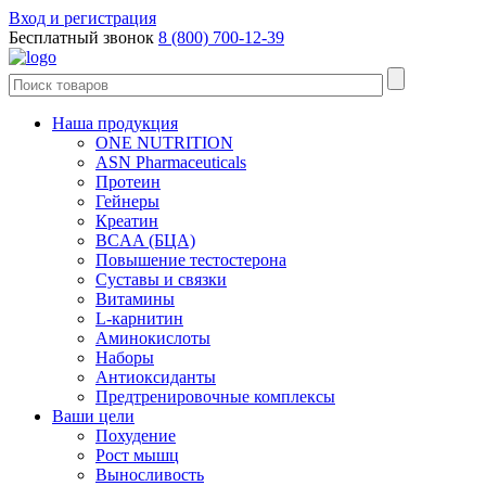
Вход и регистрация
Бесплатный звонок
8 (800) 700-12-39
Наша продукция
ONE NUTRITION
ASN Pharmaceuticals
Протеин
Гейнеры
Креатин
BCAA (БЦА)
Повышение тестостерона
Суставы и связки
Витамины
L-карнитин
Аминокислоты
Наборы
Антиоксиданты
Предтренировочные комплексы
Ваши цели
Похудение
Рост мышц
Выносливость