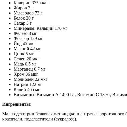
Калории 375 ккал
Жиров 2 г
Углеводов 73 г
Белок 20 г
Сахар 3 г
Минералы: Кальций 176 мг
Железо 3 мг
Фосфор 129 мг
Йод 45 мкг
Магний 42 мг
Цинк 5 мг
Селен 20 мкг
Медь 0,5 мг
Марганец 0,7 мг
Хром 36 мкг
Молибден 22 мкг
Натрий 122 мг
Калий 465 мг
Витамины: Витамин А 1490 IU, Витамин C 18 мг, Витамин
Ингредиенты:
Мальтодекстрин,белковая матрица(концентрат сывороточного 
красители, подсластители (сукралоза).