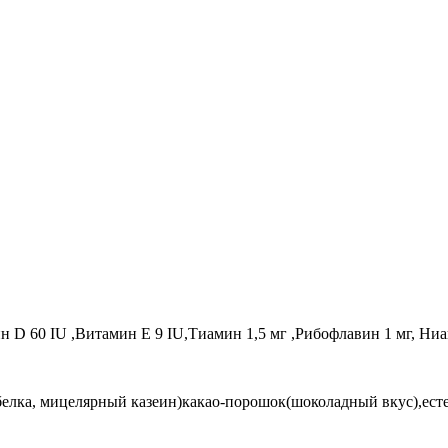
 D 60 IU ,Витамин E 9 IU,Тиамин 1,5 мг ,Рибофлавин 1 мг, Ни
белка, мицелярный казеин)какао-порошок(шоколадный вкус),ест