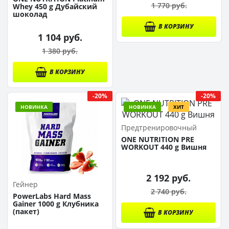
1 770 руб.
Whey 450 g Дубайский
шоколад
В КОРЗИНУ
1 104 руб.
1 380 руб.
В КОРЗИНУ
-20%
-20%
НОВИНКА
НОВИНКА
ХИТ
Предтренировочный
комплекс
ONE NUTRITION PRE
WORKOUT 440 g Вишня
2 192 руб.
Гейнер
2 740 руб.
PowerLabs Hard Mass
Gainer 1000 g Клубника
(пакет)
В КОРЗИНУ