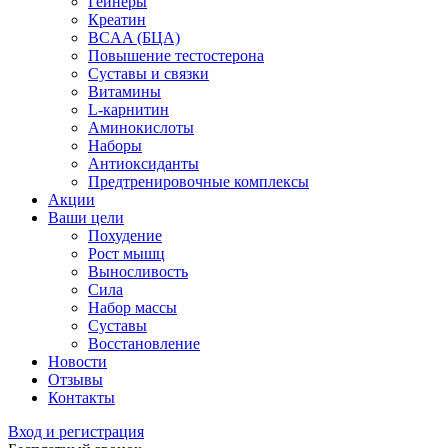
Гейнеры
Креатин
BCAA (БЦА)
Повышение тестостерона
Суставы и связки
Витамины
L-карнитин
Аминокислоты
Наборы
Антиоксиданты
Предтренировочные комплексы
Акции
Ваши цели
Похудение
Рост мышц
Выносливость
Сила
Набор массы
Суставы
Восстановление
Новости
Отзывы
Контакты
Вход и регистрация