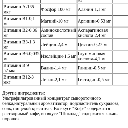
мг
Витамин А-135
Фосфор-100 мг
Аланин-1,1 мг
мкг
Витамин B1-0,1
Магний-10 мг
Аргинин-0,53 мг
мг
Витамин В2-0,36
Аминокислотный
Аспарагиновая
мг
состав
кислота-2,4 мг
Витамин В3-1,3
Лейцин-2,4 мг
Цистин-0,27 мг
мг
Витамин B6-0,035
Глутаминовая
Изолейцин-1,5 мг
мг
кислота-4,1 мг
Витамин B 9-
Валин-1,4 мг
Глицин-0,5 мг
57 мкг
Витамин В12-3
Лизин-2,1 мг
Гистидин-0,5 мг
мкг
Другие ингредиенты:
Ультрафильтрованный концентрат сывороточного
белка,натуральный ароматизатор, подсластитель сукралоза,
соль, пищевой краситель. Во вкусе "Кофе" содержится
растворимый кофе, во вкусе "Шоколад" содержится какао-
порошок.