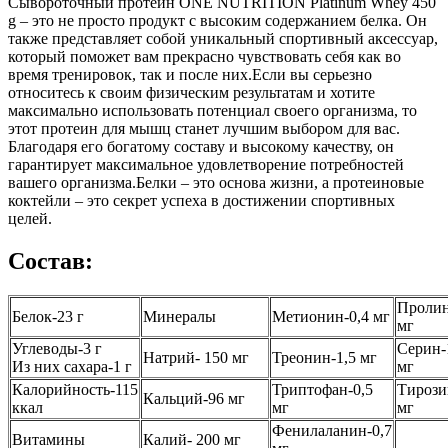
Сывороточный протеин ONE NUTRITION Platinum Whey 450
g – это не просто продукт с высоким содержанием белка. Он
также представляет собой уникальный спортивный аксессуар,
который поможет вам прекрасно чувствовать себя как во
время тренировок, так и после них.Если вы серьезно
относитесь к своим физическим результатам и хотите
максимально использовать потенциал своего организма, то
этот протеин для мышц станет лучшим выбором для вас.
Благодаря его богатому составу и высокому качеству, он
гарантирует максимальное удовлетворение потребностей
вашего организма.Белки – это основа жизни, а протеиновые
коктейли – это секрет успеха в достижении спортивных
целей.
Состав:
Пролин
Белок-23 г
Минералы
Метионин-0,4 мг
мг
Углеводы-3 г
Серин-
Натрий- 150 мг
Треонин-1,5 мг
Из них сахара-1 г
мг
Калорийность-115
Триптофан-0,5
Тирози
Кальций-96 мг
ккал
мг
мг
Фенилаланин-0,7
Витамины
Калий- 200 мг