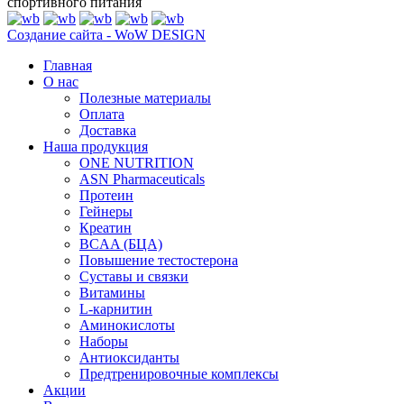
спортивного питания
Создание сайта - WoW DESIGN
Главная
О нас
Полезные материалы
Оплата
Доставка
Наша продукция
ONE NUTRITION
ASN Pharmaceuticals
Протеин
Гейнеры
Креатин
BCAA (БЦА)
Повышение тестостерона
Суставы и связки
Витамины
L-карнитин
Аминокислоты
Наборы
Антиоксиданты
Предтренировочные комплексы
Акции