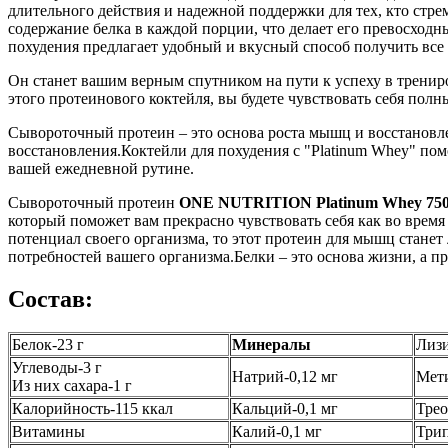
длительного действия и надежной поддержки для тех, кто стре
содержание белка в каждой порции, что делает его превосходн
похудения предлагает удобный и вкусный способ получить вс
Он станет вашим верным спутником на пути к успеху в трени
этого протеинового коктейля, вы будете чувствовать себя по
Сывороточный протеин – это основа роста мышц и восстановле
восстановления.Коктейли для похудения с "Platinum Whey" по
вашей ежедневной рутине.
Сывороточный протеин
ONE NUTRITION Platinum Whey 75
который поможет вам прекрасно чувствовать себя как во время
потенциал своего организма, то этот протеин для мышц станет
потребностей вашего организма.Белки – это основа жизни, а п
Состав:
Белок-23 г
Минералы
Лизи
Углеводы-3 г
Натрий-0,12 мг
Мети
Из них сахара-1 г
Калорийность-115 ккал
Кальций-0,1 мг
Трео
Витамины
Калий-0,1 мг
Трип