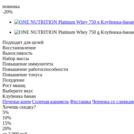
новинка
-20%
Подходит для целей
Восстановление
Выносливость
Набор массы
Повышение иммунитета
Повышение работоспособности
Повышение тонуса
Похудение
Рост мышц
Выберите вкус
Клубника банан
Печенье-крем
Соленая карамель
Фисташка
Черника со сливкам
Хочешь скидку?
5%
10%
15%
20%
от 3 000 руб