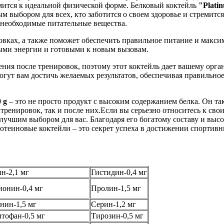
мится к идеальной физической форме. Белковый коктейль
"Plati
ым выбором для всех, кто заботится о своем здоровье и стремит
е необходимые питательные вещества.
ровках, а также поможет обеспечить правильное питание и мак
лными энергии и готовыми к новым вызовам.
ния после тренировок, поэтому этот коктейль дает вашему орга
могут вам достичь желаемых результатов, обеспечивая правиль
0 g
– это не просто продукт с высоким содержанием белка. Он т
 тренировок, так и после них.Если вы серьезно относитесь к св
 лучшим выбором для вас. Благодаря его богатому составу и выс
ротеиновые коктейли – это секрет успеха в достижении спортив
н-2,1 мг
Гистидин-0,4 мг
онин-0,4 мг
Пролин-1,5 мг
нин-1,5 мг
Серин-1,2 мг
тофан-0,5 мг
Тирозин-0,5 мг