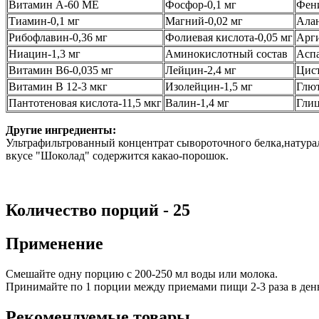
Витамин А-60 ME
Фосфор-0,1 мг
Фени
Тиамин-0,1 мг
Магний-0,02 мг
Алан
Рибофлавин-0,36 мг
Фолиевая кислота-0,05 мг
Арги
Ниацин-1,3 мг
Аминокислотный состав
Аспа
Витамин B6-0,035 мг
Лейцин-2,4 мг
Цист
Витамин B 12-3 мкг
Изолейцин-1,5 мг
Глют
Пантотеновая кислота-11,5 мкг
Валин-1,4 мг
Глиц
Другие ингредиенты:
Ультрафильтрованный концентрат сывороточного белка,натураль
вкусе "Шоколад" содержится какао-порошок.
Количество порций - 25
Применение
Смешайте одну порцию с 200-250 мл воды или молока.
Принимайте по 1 порции между приемами пищи 2-3 раза в день
Рекомендуемые товары