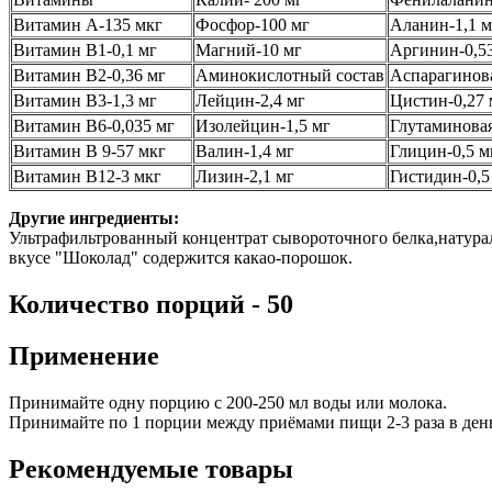
Витамин А-135 мкг
Фосфор-100 мг
Аланин-1,1 м
Витамин B1-0,1 мг
Магний-10 мг
Аргинин-0,5
Витамин В2-0,36 мг
Аминокислотный состав
Аспарагинова
Витамин В3-1,3 мг
Лейцин-2,4 мг
Цистин-0,27 
Витамин B6-0,035 мг
Изолейцин-1,5 мг
Глутаминовая
Витамин B 9-57 мкг
Валин-1,4 мг
Глицин-0,5 м
Витамин В12-3 мкг
Лизин-2,1 мг
Гистидин-0,5
Другие ингредиенты:
Ультрафильтрованный концентрат сывороточного белка,натураль
вкусе "Шоколад" содержится какао-порошок.
Количество порций - 50
Применение
Принимайте одну порцию с 200-250 мл воды или молока.
Принимайте по 1 порции между приёмами пищи 2-3 раза в день
Рекомендуемые товары