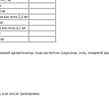
г
3 мг
я кислота-2,4 мг
мг
 кислота-4,1 мг
г
 мг
ный ароматизатор, подсластитель сукралоза, соль, пищевой кра
 или после тренировки.