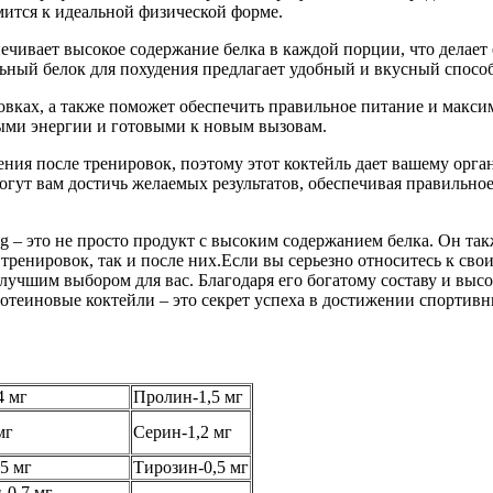
мится к идеальной физической форме.
ивает высокое содержание белка в каждой порции, что делает е
льный белок для похудения предлагает удобный и вкусный спосо
ровках, а также поможет обеспечить правильное питание и мак
лными энергии и готовыми к новым вызовам.
ния после тренировок, поэтому этот коктейль дает вашему орга
могут вам достичь желаемых результатов, обеспечивая правиль
 это не просто продукт с высоким содержанием белка. Он такж
 тренировок, так и после них.Если вы серьезно относитесь к св
 лучшим выбором для вас. Благодаря его богатому составу и выс
ротеиновые коктейли – это секрет успеха в достижении спортивн
4 мг
Пролин-1,5 мг
мг
Серин-1,2 мг
5 мг
Тирозин-0,5 мг
-0,7 мг