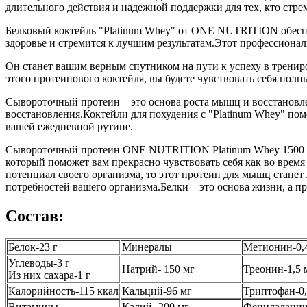
длительного действия и надежной поддержки для тех, кто стре
Белковый коктейль "Platinum Whey" от ONE NUTRITION обеспеч
здоровье и стремится к лучшим результатам.Этот профессиона
Он станет вашим верным спутником на пути к успеху в трени
этого протеинового коктейля, вы будете чувствовать себя по
Сывороточный протеин – это основа роста мышц и восстановле
восстановления.Коктейли для похудения с "Platinum Whey" по
вашей ежедневной рутине.
Сывороточный протеин ONE NUTRITION Platinum Whey 1500 g –
который поможет вам прекрасно чувствовать себя как во время
потенциал своего организма, то этот протеин для мышц станет
потребностей вашего организма.Белки – это основа жизни, а п
Состав:
Белок-23 г
Минералы
Метионин-0,
Углеводы-3 г
Натрий- 150 мг
Треонин-1,5 
Из них сахара-1 г
Калорийность-115 ккал
Кальций-96 мг
Триптофан-0,
Витамины
Калий- 200 мг
Фенилаланин