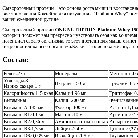
Сывороточный протеин – это основа роста мышц и восстановле
восстановления.Коктейли для похудения с "Platinum Whey" по
вашей ежедневной рутине.
Сывороточный протеин
ONE NUTRITION Platinum Whey 150
который поможет вам прекрасно чувствовать себя как во время
потенциал своего организма, то этот протеин для мышц станет
потребностей вашего организма.Белки – это основа жизни, а п
Состав:
Белок-23 г
Минералы
Метионин-0,
Углеводы-3 г
Натрий- 150 мг
Треонин-1,5 
Из них сахара-1 г
Калорийность-115 ккал
Кальций-96 мг
Триптофан-0,
Витамины
Калий- 200 мг
Фенилаланин
Витамин А-135 мкг
Фосфор-100 мг
Аланин-1,1 м
Витамин B1-0,1 мг
Магний-10 мг
Аргинин-0,5
Витамин В2-0,36 мг
Аминокислотный состав
Аспарагинова
Витамин В3-1,3 мг
Лейцин-2,4 мг
Цистин-0,27 
Витамин B6-0,035 мг
Изолейцин-1,5 мг
Глутаминовая