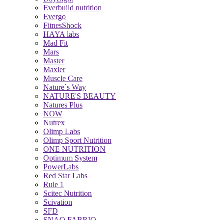
Everbuild nutrition
Evergo
FitnesShock
HAYA labs
Mad Fit
Mars
Master
Maxler
Muscle Care
Nature`s Way
NATURE'S BEAUTY
Natures Plus
NOW
Nutrex
Olimp Labs
Olimp Sport Nutrition
ONE NUTRITION
Optimum System
PowerLabs
Red Star Labs
Rule 1
Scitec Nutrition
Scivation
SFD
SNAQ FABRIQ