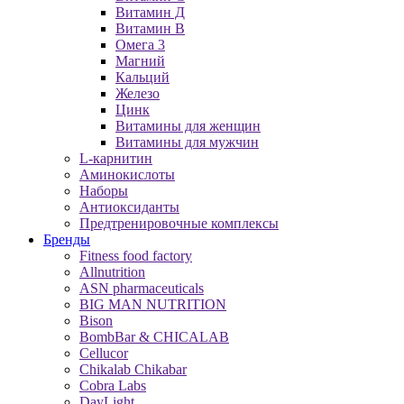
Витамин Д
Витамин B
Омега 3
Магний
Кальций
Железо
Цинк
Витамины для женщин
Витамины для мужчин
L-карнитин
Аминокислоты
Наборы
Антиоксиданты
Предтренировочные комплексы
Бренды
Fitness food factory
Allnutrition
ASN pharmaceuticals
BIG MAN NUTRITION
Bison
BombBar & CHICALAB
Cellucor
Chikalab Chikabar
Cobra Labs
DayLight