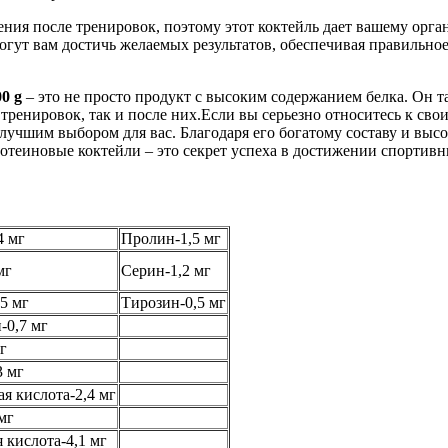
ния после тренировок, поэтому этот коктейль дает вашему орга
могут вам достичь желаемых результатов, обеспечивая правиль
0 g
– это не просто продукт с высоким содержанием белка. Он 
 тренировок, так и после них.Если вы серьезно относитесь к св
 лучшим выбором для вас. Благодаря его богатому составу и выс
ротеиновые коктейли – это секрет успеха в достижении спортивн
4 мг
Пролин-1,5 мг
мг
Серин-1,2 мг
5 мг
Тирозин-0,5 мг
-0,7 мг
г
3 мг
я кислота-2,4 мг
мг
 кислота-4,1 мг