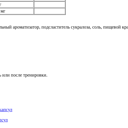
г
 мг
ный ароматизатор, подсластитель сукралоза, соль, пищевой кра
 или после тренировки.
псул