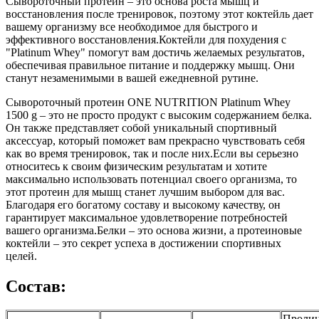
Сывороточный протеин – это основа роста мышц и
восстановления после тренировок, поэтому этот коктейль дает
вашему организму все необходимое для быстрого и
эффективного восстановления.Коктейли для похудения с
"Platinum Whey" помогут вам достичь желаемых результатов,
обеспечивая правильное питание и поддержку мышц. Они
станут незаменимыми в вашей ежедневной рутине.
Сывороточный протеин ONE NUTRITION Platinum Whey
1500 g – это не просто продукт с высоким содержанием белка.
Он также представляет собой уникальный спортивный
аксессуар, который поможет вам прекрасно чувствовать себя
как во время тренировок, так и после них.Если вы серьезно
относитесь к своим физическим результатам и хотите
максимально использовать потенциал своего организма, то
этот протеин для мышц станет лучшим выбором для вас.
Благодаря его богатому составу и высокому качеству, он
гарантирует максимальное удовлетворение потребностей
вашего организма.Белки – это основа жизни, а протеиновые
коктейли – это секрет успеха в достижении спортивных
целей.
Состав:
Пролин