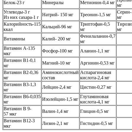
Белок-23 г
Минералы
Метионин-0,4 мг
мг
Углеводы-3 г
Серин-
Натрий- 150 мг
Треонин-1,5 мг
Из них сахара-1 г
мг
Калорийность-115
Триптофан-0,5
Тирози
Кальций-96 мг
ккал
мг
мг
Фенилаланин-0,7
Витамины
Калий- 200 мг
мг
Витамин А-135
Фосфор-100 мг
Аланин-1,1 мг
мкг
Витамин B1-0,1
Магний-10 мг
Аргинин-0,53 мг
мг
Витамин В2-0,36
Аминокислотный
Аспарагиновая
мг
состав
кислота-2,4 мг
Витамин В3-1,3
Лейцин-2,4 мг
Цистин-0,27 мг
мг
Витамин B6-0,035
Глутаминовая
Изолейцин-1,5 мг
мг
кислота-4,1 мг
Витамин B 9-
Валин-1,4 мг
Глицин-0,5 мг
57 мкг
Витамин В12-3
Лизин-2,1 мг
Гистидин-0,5 мг
мкг