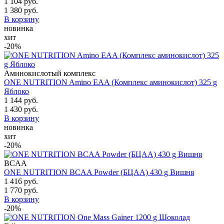
1 104 руб.
1 380 руб.
В корзину
новинка
хит
-20%
Аминокислотый комплекс
ONE NUTRITION Amino EAA (Комплекс аминокислот) 325 g
Яблоко
1 144 руб.
1 430 руб.
В корзину
новинка
хит
-20%
BCAA
ONE NUTRITION BCAA Powder (БЦАА) 430 g Вишня
1 416 руб.
1 770 руб.
В корзину
-20%