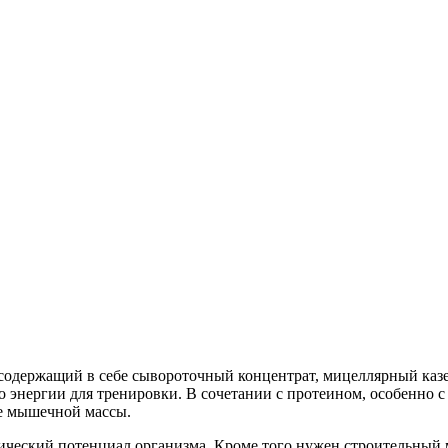
одержащий в себе сывороточный концентрат, мицеллярный казе
 энергии для тренировки. В сочетании с протеином, особенно 
ие мышечной массы.
ческий потенциал организма. Кроме того нужен строительный м