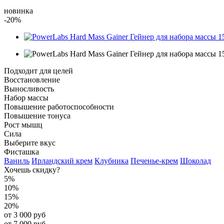
новинка
-20%
Подходит для целей
Восстановление
Выносливость
Набор массы
Повышение работоспособности
Повышение тонуса
Рост мышц
Сила
Выберите вкус
Фисташка
Ваниль
Ирландский крем
Клубника
Печенье-крем
Шоколад
Хочешь скидку?
5%
10%
15%
20%
от 3 000 руб
от 7 000 руб