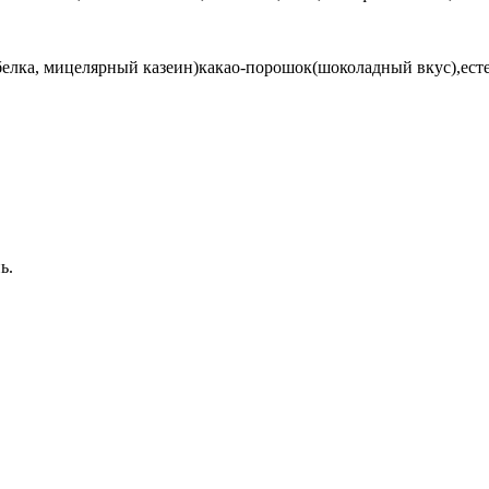
белка, мицелярный казеин)какао-порошок(шоколадный вкус),ест
нь.