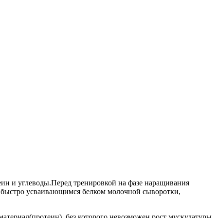
ин и углеводы.Перед тренировкой на фазе наращивания
с быстро усваивающимся белком молочной сыворотки,
атериал(протеин), без которого невозможен рост мускулатуры.