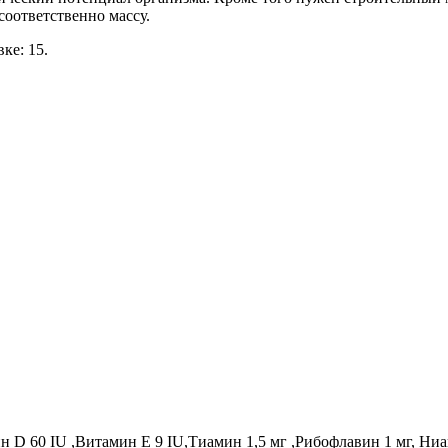
соответственно массу.
вке: 15.
 D 60 IU ,Витамин E 9 IU,Тиамин 1,5 мг ,Рибофлавин 1 мг, Ни