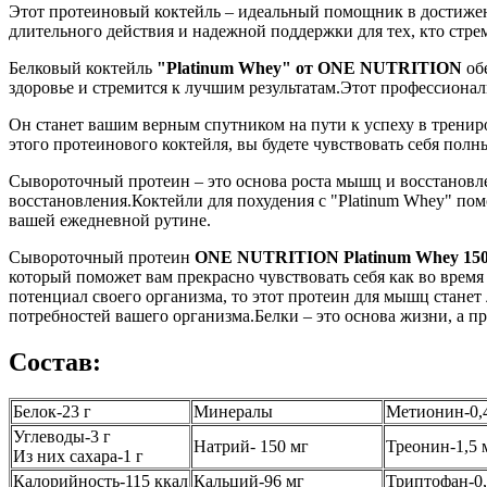
Этот протеиновый коктейль – идеальный помощник в достижен
длительного действия и надежной поддержки для тех, кто стре
Белковый коктейль
"Platinum Whey" от ONE NUTRITION
об
здоровье и стремится к лучшим результатам.Этот профессиона
Он станет вашим верным спутником на пути к успеху в трени
этого протеинового коктейля, вы будете чувствовать себя по
Сывороточный протеин – это основа роста мышц и восстановле
восстановления.Коктейли для похудения с "Platinum Whey" по
вашей ежедневной рутине.
Сывороточный протеин
ONE NUTRITION Platinum Whey 150
который поможет вам прекрасно чувствовать себя как во время
потенциал своего организма, то этот протеин для мышц станет
потребностей вашего организма.Белки – это основа жизни, а п
Состав:
Белок-23 г
Минералы
Метионин-0,
Углеводы-3 г
Натрий- 150 мг
Треонин-1,5 
Из них сахара-1 г
Калорийность-115 ккал
Кальций-96 мг
Триптофан-0,