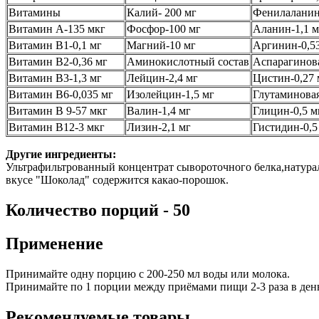
Витамины
Калий- 200 мг
Фенилаланин
Витамин А-135 мкг
Фосфор-100 мг
Аланин-1,1 м
Витамин B1-0,1 мг
Магний-10 мг
Аргинин-0,5
Витамин В2-0,36 мг
Аминокислотный состав
Аспарагинова
Витамин В3-1,3 мг
Лейцин-2,4 мг
Цистин-0,27 
Витамин B6-0,035 мг
Изолейцин-1,5 мг
Глутаминовая
Витамин B 9-57 мкг
Валин-1,4 мг
Глицин-0,5 м
Витамин В12-3 мкг
Лизин-2,1 мг
Гистидин-0,5
Другие ингредиенты:
Ультрафильтрованный концентрат сывороточного белка,натураль
вкусе "Шоколад" содержится какао-порошок.
Количество порций - 50
Применение
Принимайте одну порцию с 200-250 мл воды или молока.
Принимайте по 1 порции между приёмами пищи 2-3 раза в день
Рекомендуемые товары