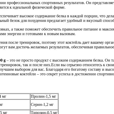
ии профессиональных спортивных результатов. Он представляет
мится к идеальной физической форме.
еспечивает высокое содержание белка в каждой порции, что дела
льный белок для похудения предлагает удобный и вкусный спосо
ровках, а также поможет обеспечить правильное питание и мак
лными энергии и готовыми к новым вызовам.
ния после тренировок, поэтому этот коктейль дает вашему орга
могут вам достичь желаемых результатов, обеспечивая правиль
0 g
– это не просто продукт с высоким содержанием белка. Он 
 тренировок, так и после них.Если вы серьезно относитесь к св
 лучшим выбором для вас. Благодаря его богатому составу и выс
ротеиновые коктейли – это секрет успеха в достижении спортивн
4 мг
Пролин-1,5 мг
мг
Серин-1,2 мг
5 мг
Тирозин-0,5 мг