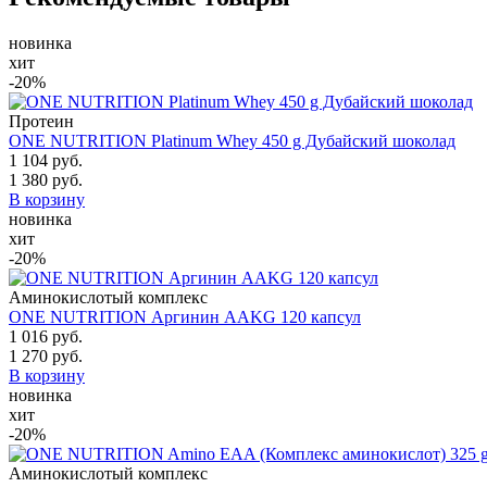
новинка
хит
-20%
Протеин
ONE NUTRITION Platinum Whey 450 g Дубайский шоколад
1 104 руб.
1 380 руб.
В корзину
новинка
хит
-20%
Аминокислотый комплекс
ONE NUTRITION Аргинин AAKG 120 капсул
1 016 руб.
1 270 руб.
В корзину
новинка
хит
-20%
Аминокислотый комплекс